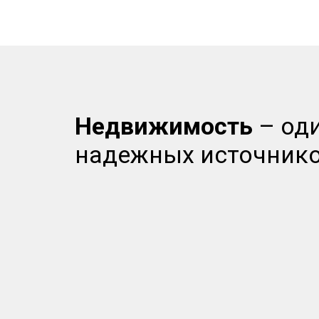
Недвижимость
– од
надежных источнико